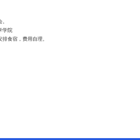
会。
学学院
安排食宿，费用自理。