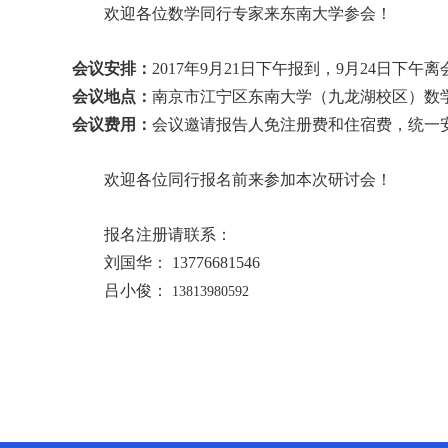
欢迎各位数学同行专家来东南大学参会！
会议安排：
2017
年
9
月
21
日下午报到，
9
月
24
日下午离
会议地点：
南京市江宁区东南大学（九龙湖校区）数
会议费用：
会议邀请报告人免注册费和住宿费，统一
欢迎各位同行报名前来参加本次研讨会！
报名注册请联系：
刘国华：
13776681546
吕小俊：
13813980592