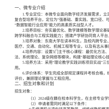
一、微专业介绍
1.
专业定位：本微专业面向数字经济发展需求，立
复合型培养平台，定位为“强基础、重实践、宽口径、
“数据智能
行业应用”能力的高素质实战型人才。
2.
培养目标：夯实最优化、数学建模等数学理论基
跨学科融合与工程实践能力；搭建产学研协同育人平台
3.
培养对象：东南大学在读本科生，及校内跨专业
医疗、交通、自动化、机械工程等专业，以及有志从事
4.
培养内容：设置
5
门主干核心课程：最优化方法、
法、系统理论、复杂网络等模块，构建“基础理论
核心
5.
培养方法：采用“理论教学
实践训练
项目实战”三
用。
6.
评价体系：学生完成全部规定课程并考核合格，
评价，兼顾理论掌握与工程应用。
二、招生对象和计划
招生对象：
（
1
）
2024
级在籍在校本科学生，在主修专业学
（
2
）
申请者需同时满足以下条件：