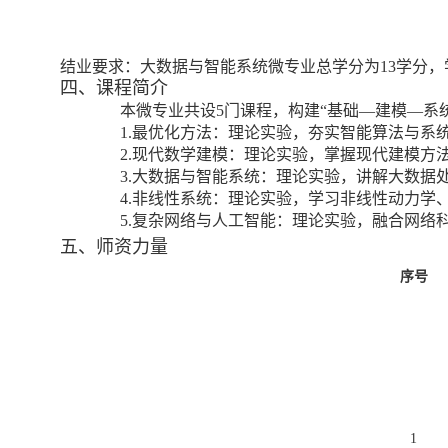
结业要求：
大数据与智能系统微专业总学分为
13
学分，
四、课程简介
本微专业共设
5
门课程，构建“基础—建模—系
1.
最优化方法：理论
实验，夯实智能算法与系
2.
现代数学建模：理论
实验，掌握现代建模方
3.
大数据与智能系统：理论
实验，讲解大数据
4.
非线性系统：理论
实验，学习非线性动力学
5.
复杂网络与人工智能：理论
实验，融合网络
五、师资力量
序号
1