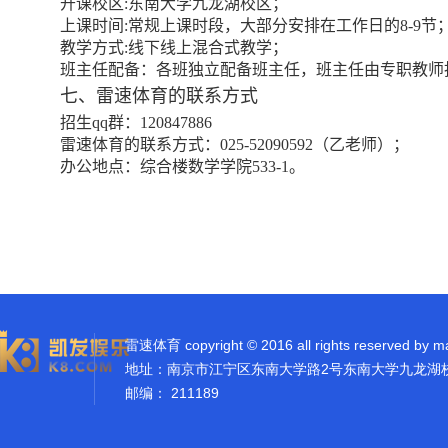
开课校区
:
东南大学九龙湖校区；
上课时间
:
常规上课时段，大部分安排在工作日的
8-9
节
教学方式
:
线下线上混合式教学；
班主任配备：各班独立配备班主任，班主任由专职教师
七、雷速体育的联系方式
招生
qq
群：
120847886
雷速体育的联系方式：
025-52090592
（乙老师）；
办公地点：综合楼数学学院
533-1
。
雷速体育 copyright © 2016 all rights reserved by m
地址：南京市江宁区东南大学路2号东南大学九龙湖
邮编： 211189