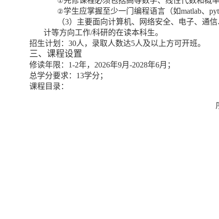
先修课程必须包括高等数学、线性代数和概
①
学生应掌握至少一门编程语言（如
matlab
、
py
②
（
3
）主要面向计算机、网络安全、电子、通信
计等方向工作
/
科研的在读本科生。
招生计划：
30
人，
录取人数达
5
人及以上方可开班。
三、课程设置
修读年限：
1-
2
年，
2026
年
9
月
-2028
年
6
月；
总学分要求：
13
学分；
课程目录：