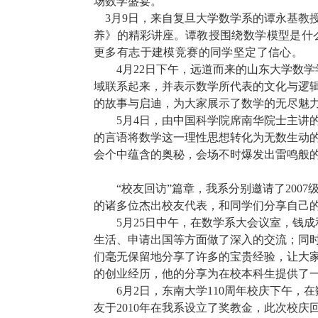
场数学盛宴。
3
月
9
日，来自复旦大学数学系的谭永基教
养》
的精彩讲座。
谭教授围绕数学模型是什
更多有志于建模竞赛的同学坚定了信心。
4
月
22
日下午，远道而来的山东大学数学
域联系起来，并表示
数学所代表的文化与逻
的故事与启迪，为大家展示了数学的无尽魅
5
月
4
日，由中国科学院席南华院士主讲
的言语将数学这一理性思想转化为无数生动
会个中蕴含的奥秘，会场不时爆发出雷鸣般
“校友回访”篇章，我系分别邀请了
2007
的诸多位杰出校友代表，和同学们分享自己
5
月
25
日中午，在数学系大会议室，钱成
生活、申请出国等方面做了深入的交流；同时
们毫无保留地分享了许多的宝贵经验，让大
的创业经历，他的分享为在校本科生提供了
6
月
2
日，东南大学
110
周年校庆下午，在
友于
2010
年在我系设立了奖教金，此次校庆