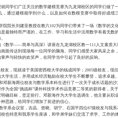
授就同学们广泛关注的数学建模竞赛为九龙湖校区的同学们做了
么，通过建模能学到什么，以及如何在数模竞赛中取得好成绩
学院院长刘建亚教授在教六
102
为同学们带来了一场《数学的文
辑是最独特而严谨的，在工作、学习和生活中活用数学有着无数
力。
的《数学
――
简单与高深》讲座在九龙湖校区教一
111
人文素质大
的画面传达到现场每一位同学的脑海。同学们感受大家风采之余
的掌声与轻快的欢笑声，在同学当中引起了良好的反响。
级校友，现就读于美国密西根大学的钱成同学；
2005
级校友，现
的大学生活，并用成长经历勉励在校大学生不断攀登，追求卓越
和邓新海两位校友与数学系本科生进行了一次关于成长话题的沙
作为全国“挑战杯”课外科技学术作品竞赛二等奖的获得者，关
家明确目标，坚定前行。邓新海作为大学生选调生，他主要从职
一种思路，给同学们增加了前进的信心。
数学系会议室，吉晶、曾晓、胡宁、石国平四位
87
级校友与我系
回校也特意和我系学生座谈，和学弟学妹们交流了求学、工作的