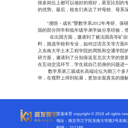
很多岗位上都可以做好的很好，甚至比别的
的优势。最后，校友们表达了对母校、母系
“感悟・成长”暨
数学系
2012
年考研、保
国的部分同学和低年级学弟学妹分享经验，
在出国方面，邀请到了被法国高等矿业
料，挑选学校和专业，如何过语言关等方面
入东南大学土木工程学院的周凯和交通学院
研方面，邀请到了分别保送至北京大学的曾
在互动交流环节，学生就自己切身的问题进
数学系第三届成长高端论坛为期三个多
华，在视野上得到拓展，更加全面真实的接
雷速体育 copyright © 2016 all rights res
地址：南京市江宁区东南大学路2号东南
邮编： 211189