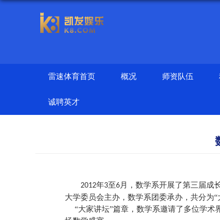
雷速体育首页
概况
师资队伍
诚聘英才
年
至
月，数学系开展了第三届成
2012
3
6
大学委员会主办，数学系团委承办，共分为“大
“大家讲坛”篇章，数学系邀请了多位学