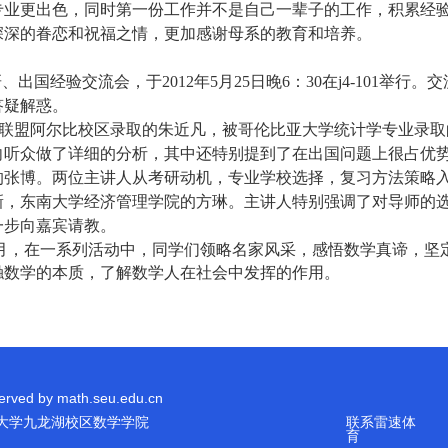
专业更出色，同时第一份工作并不是自己一辈子的工作，积累经
深深的眷恋和祝福之情，更加感谢母系的教育和培养。
研、出国经验交流会，于
2012
年
5
月
25
日晚
6
：
30
在
j4-101
举行。交
答疑解惑。
联盟阿尔比校区录取的朱近凡，被哥伦比亚大学统计学专业录取
向听众做了详细的分析，其中还特别提到了在出国问题上很占优
的张博。两位主讲人从考研动机，专业学校选择，复习方法策略
新，东南大学经济管理学院的方琳。主讲人特别强调了对导师的
一步向嘉宾请教。
月，在一系列活动中，同学们领略名家风采，感悟数学真谛，坚
触数学的本质，了解数学人在社会中发挥的作用。
erved by math.seu.edu.cn
大学九龙湖校区数学学院
联系雷速体
育