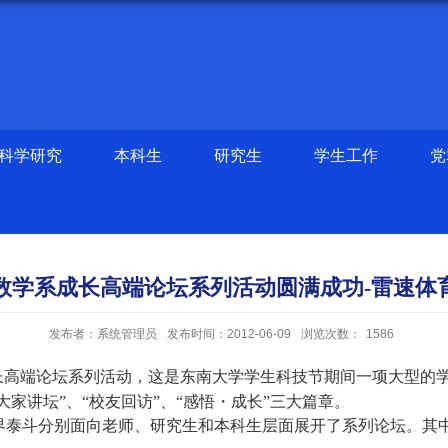
科学研究
本科生
研究生
学生工作
党
数学系成长高端论坛系列活动圆满成功-雷速体
发布者：系统管理员
发布时间：2012-06-09
浏览次数：
1586
长高端论坛系列活动，这是东南大学学生科技节期间
一项大型的
家讲坛”、“校友回访”、“感悟
・成长
”三大篇章。
术界泰斗分别面向老师、研究生和本科生层面展开了系列论坛。其