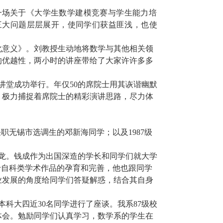
一场
关于《大学生数学建模竞赛与学生能力培
三大问题层层展开，使同学们获益匪浅，也使
化意义》。刘教授生动地将数学与其他相关领
的优越性，
两小时的
讲座带给了大家许许多多
讲堂成功举行。年仅
50
的席院士用其诙谐幽默
，极力捕捉着席院士的精彩演讲思路，尽力体
任职无锡市选调生的邓新海同学；以及
1987
级
。
龙。
钱成作为出国深造的学长和同学们就大学
于自科类学术作品的孕育和完善，他也跟同学
业发展的角度给同学们答疑解惑，结合其自身
本科大四近
30
名同学进行了座谈。我系
87
级校
体会。勉励同学们认真学习，数学系的学生在