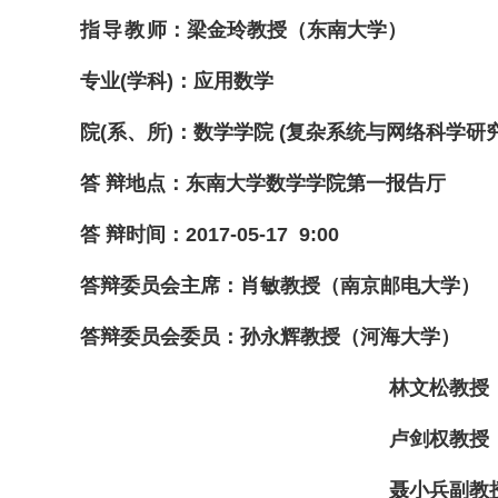
指导教
师
：梁金玲
教授（东南大学）
专业
(
学科
)
：应用数学
院
(
系、所
)
：数学学院
(
复杂系统与网络科学研
答
辩地点
：东南大学数学学院第一报告厅
答
辩时间
：
2017-05-17 9:00
答辩委员会主席：肖敏
教授（南京邮电大学）
答辩委员会委员：孙永辉
教授（河海大学）
林文松
教授
卢剑权
教授
聂小兵
副教