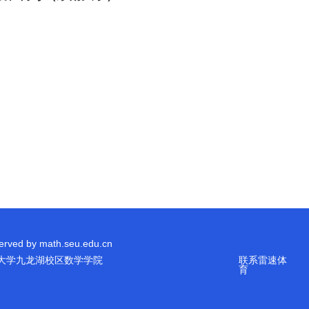
erved by math.seu.edu.cn
大学九龙湖校区数学学院
联系雷速体
育