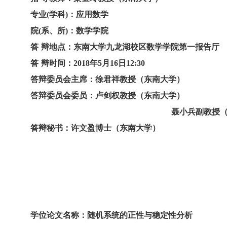
专业
(
学科
)
：应用数学
院
(
系、所
)
：数学学院
答
辩地点
：东南大学九龙湖校区数学学院第一报告厅
答
辩时间
：
2018
年
5
月
16
日
12:30
答辩委员会主席：徐君祥
教授（东南大学）
答辩委员会委员：卢剑权
教授（东南大学）
聂小兵
副教授
答辩秘书：
许文盈
博士（东南大学）
学位论文名称：随机系统的正性与稳定性分析