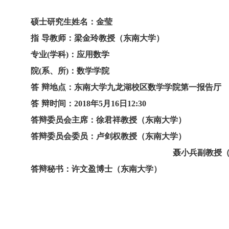
硕士研究生姓名：金莹
指
导教师
：梁金玲
教授（东南大学）
专业
(
学科
)
：应用数学
院
(
系、所
)
：数学学院
答
辩地点
：东南大学九龙湖校区数学学院第一报告厅
答
辩时间
：
2018
年
5
月
16
日
12:30
答辩委员会主席：徐君祥
教授（东南大学）
答辩委员会委员：卢剑权
教授（东南大学）
聂小兵
副教授
答辩秘书：
许文盈
博士（东南大学）