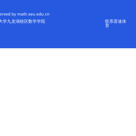
erved by math.seu.edu.cn
大学九龙湖校区数学学院
联系雷速体
育