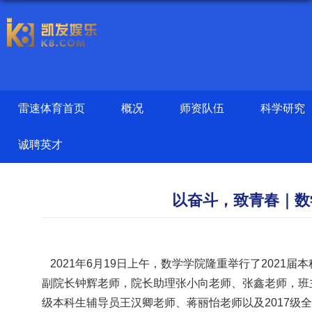
雷速体育首页
概况
师资队伍
科学研究
诚聘英才
以奋斗，致青春｜数
2021
年
6
月
19
日上午，数学学院隆重举行了
2021
届本
副院长钟辉老师，院长助理张小向老师、张鑫老师，班
级本科生辅导员王汉卿老师、蒋丽怡老师以及
2017
级全