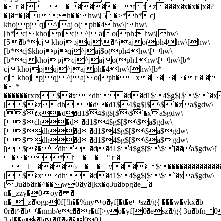
� r � �����ftz�̱��x�x�x�]x�?
�]�=�]�u:h�'�hw\[5�>*b*cj
khojpjqj^jaj o(ph�4hw\[hw\
[b*cjkhojpjqj^jajo(ph:hw\[hw\
[5�b*cjkhojpjqj\�^jajo(ph4hw\[hw\
[b*cj$khojpjqj^jaj$o(ph4hw\[hw\
[b*cjkhojpjqj^jajo(ph1hw\[hw\[b*
cjkhojpjqj^jajph�4hw\[hw\[b*
cjkhojpjqj^jajo(ph�x����r � �
� *
������rxrx$�xdh�d�d1$4$g$[$\$`�x
[$�zdh�d�d1$4$g$[$\$`�za$gdw\
[$�x�d�d1$4$g$[$\$`�xa$gdw\
[$dh�d�d1$4$g$[$\$a$gdw\
[$dh�d�d1$4$g$[$\$a$gdw\
[$dh�d�d1$4$g$[$\$a$gdw\
[$��dh�d�d1$4$g$[$\$]��a$gdw\[
��* h � � " r �
l���6��v���$���������������
[$�xdh�d�d1$4$g$[$\$`�xa$gdw\
[3u�b�n�^��w0�y�[kx�q3u�bpg�e �
n�_zzy�0oy� �
n�__z�\ogp0f[!h��%n
yo�yf[�t�esz�/g{|���w�vkx�b
0r�t^�b\�nmb/ec��r�tf[>yo�yf[0�esz�/g{|3u�bfn 
3.d��ns�b�f[�s��f01-