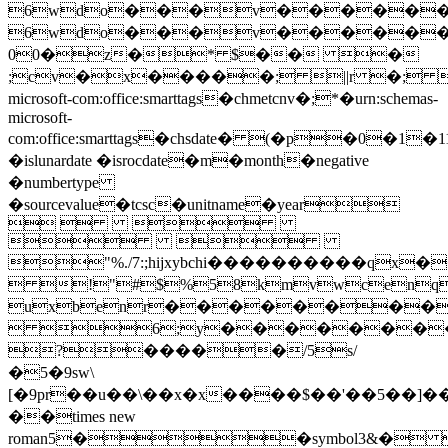
6wdo���v������
6wdo���v������
00�z�* $�� �
;cv�x�����; ||r �; 
microsoft-com:office:smarttags�chmetcnv�;*�urn:schemas-
microsoft-
com:office:smarttags�chsdate� (�p�0�1
�islunardate �isrocdate�m�month�negative
�numbertype
�sourcevalue�tcsc�unitname�year
  
 
"%./7:;hijxybchi����������
 !"#$%58kmvwce
uxbenr�������
 6;y�������
?�����/5s/
�5�9sw\
[�9pr��u��\��x�x����$��'��5��
��times new
roman5��symbol3&�