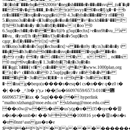
3�{�nh�'`���ehq�e02006t^�neg�sh����e�v��u��svq_(u�`�q�
��f0�v�qy���_�v�sfn)rnvyy�0�ve�f[/g�~�~b
rir�nl���f�tvq�n�vsqpg�ei{0 4.3u�bfn�td��n��r rň��0
5.�knmo3u�b�n�~(�3u�bpg�e�us�rň�� �v^�nckb��t�^��lf
f[!h03u�b�n�y t�t3u�bf[�y���w i{�oo`0
6.5up[�ech��;r�v�b� �n/f@b g5up[�echx[>e�nn9h�vu_ n
��vu_ t�y:nf[!h t�y��n/f3u�b�n�v5up[�ech
cgqr_�sf[�y���wr{|x[>e�
n/f�kmo3u�b�n�v5up[�echus�rx[>e ��e�n9y t�y:n3u�b�n�y t
��q�[s�b3u�bfn0d��n�n�svq�n����f�vpg�e ��e�n
t�yr r:n�y t0�y t�r d��n 0�y _ n 0 _ nd��n
0 mq0vq�n�ny� 1.3u�bfn�[7b�z�s3u�b�n
��`�qgl;`h���{vf� cs�n��r q�z�www.1000plan.org
� n}�v^ c��blkx�b0 2.5up[pg�e;r�v n�bb�s�v t�e
����ǐq�~3u�bnċ�[�|�~ n o0q�~3u�bnċ�[�|
�~\�nяg�beqo(u ����s�esq�l cs�n��r q�z0 t�
�| �n� _ ^3t� y'yޘ t��|5u݋�010-66097659/6573�
66096573�fax � 5up[���{� hyperlink
"mailto:
xlzhang@moe.edu.cn
" 
xlzhang@moe.edu.cn

��o0w@w�s�n�us'y(g�n� t35�sye��萺
n�n�s�nmb�r ��?ex�100816 ye��萺n�n�s
�n0nnt^asngas�n�e
$ft�fhf�8n��������