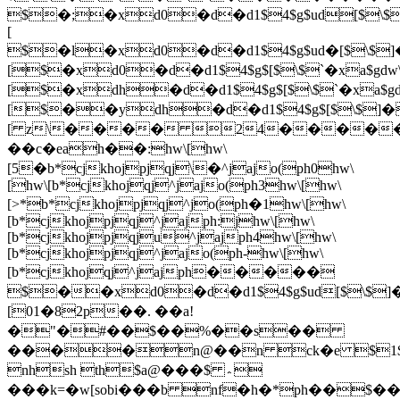
$�;�xd0�d�d1$4$g$ud[$\$]
[
$�l�xd0�d�d1$4$g$ud�[$\$]�
[$�xd0�d�d1$4$g$[$\$`�xa$gdw
[$�xdh�d�d1$4$g$[$\$`�xa$gd
[$��ydh�d�d1$4$g$[$\$]�
[ z\���� 24�����
��c�eah��:hw\[hw\
[5�b*cjkhojpjqj\�^jajo(ph0hw\
[hw\[b*cjkhojqj^jajo(ph3hw\[hw\
[>*b*cjkhojpjqj^jo(ph�1hw\[hw\
[b*cjkhojpjqj^jajph:jhw\[hw\
[b*cjkhojpjqju^jajph4hw\[hw\
[b*cjkhojpjqj^jajo(ph-hw\[hw\
[b*cjkhojqj^jajph�����
$��xd0�d�d1$4$g$ud[$\$]�
[01�82p��. ��a!
�"�#��$��%��s��
����n@��n ck�e $1$a$
nhsh th$a@���$ ؞
���k=�w[sobi���b nf�h�
*ph��$�