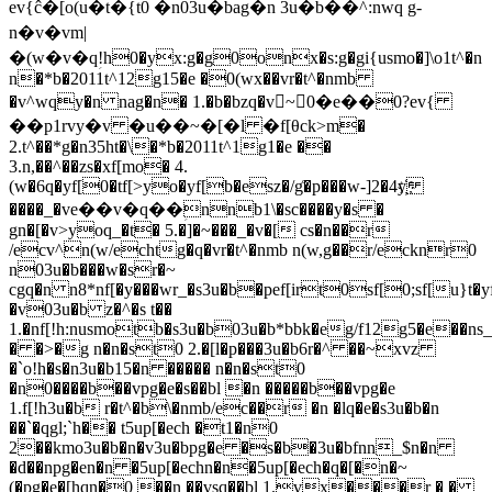
ev{ĉ�[o(u�t�{t0 �n03u�bag�n 3u�b��^:nwq g-
n�v�vm|
�(w�v�qؚ!h0�yx:g�g0onx�s:g�gi{usmo�]\o1t^�n
n�*b�2011t^12g15�e �0(wx��vr�t^�nmb
�v^wqy�n nag�n� 1.�b�bzq�v~0�e��0?ev{
��p1rvy�v �u��~�[�l �f[θck>m�
2.t^��*g�n35ht�\�*b�2011t^1g1�e ��
3.n,��^��zs�xf[mo� 4.
(w�6q�yf[0�tf[>yo�yf[b�esz�/g͑�p���w-]2�4y҉
����_�ve��v�q��ؚnnb1\�sc����y�s �
gn�[�v>yoq_�t� 5.�]�~���_�v�[ cs�n��r
/ecv^n(w/echtg�q�vr�t^�nmb n(w,g��r/ecknr0
n03u�b���w�sr�~
cgq�n n8*nf[�y���wr_�s3u�b�pef[irt0sf[0;sf[u}t
�v03u�b z�^�s t��
1.�nf[!h:nusmotb�s3u�b03u�b*bbk�eg/f12g5�e��ns_
� �>�g n�n�st0 2.�[l�p���3u�b6r�^ ��~xvz
�`o!h�s�n3u�b15�n ����� n�n�st0
�n0����b��vpg�e�s��bl �n �����b��vpg�e
1.f[!h3u�b r�t^�b\�nmb/ec��r �n �lq�e�s3u�b�n
��`�qgl;`h�� t5up[�ech �t1�n0
2��kmo3u�b�n�v3u�bpg�e �s�b�3u�bfnn_$n�n
�d��npg�en�n �5up[�echn�n�5up[�ech�q�[�n�~
(�pg�e�[hqn�0 ��n ��vsq��bl 1.vx���r � �