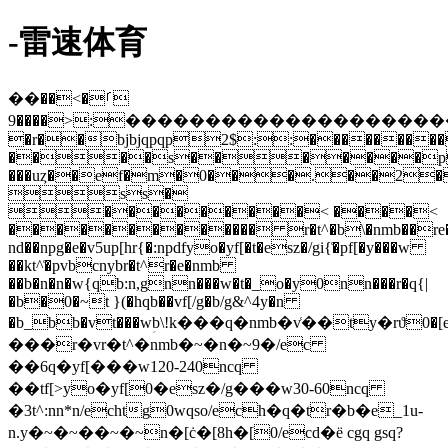
-雷速体育
��ࡱ�>��
:<����9��������������������������������������������������������������������������������������������������������������������������������������������������������������������������������������������������������������������������������������������������������������������������������������������������������������������������������������������������������������������������������������������������������������������������������������������������q`
�r��bjbjqpqp2$::�����
����s�������
���uȥ��ef�m�0���.��2�
ss�
���������< ����<
������������� r�t^�b\�nmb��re�eq
nd��npg�e�v5up[hr{�:npdf
yo�yf[�t�esz�/gi{͑�pf[�y���w
��kt^͑�pvbcnybr�t^r�e�nmb
��b�n�n�w{qb:n,gnn���w�t�_o�y0nn���r�q{|
�b�0�~t }(�hqb��vf[/g�b/g&^4y�n
�b_bb�vt���wؚb\!k���q�nmb�v͑��ty�rϑ0�[
���r�vr�t^�nmb�~�n�~9�/ec
��6q�yf[���w120-240ncq
��tf[>yo�yf[0�esz�/g���w30-60ncq
�3t^:nn*n/echtg0wqso/ech�q�tr�b�e_1u-
n.y�~�~��~�~n�[ċ�[8h�[0/ecd�ё cgq gsq?