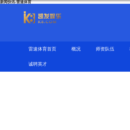
新闻快讯-雷速体育
雷速体育首页
概况
师资队伍
诚聘英才