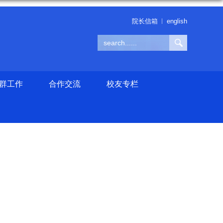
院长信箱
english
群工作
合作交流
校友专栏