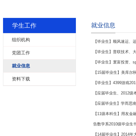
就业信息
学生工作
组织机构
【毕业生】顺风速运、
【毕业生】普联技术、
党团工作
【毕业生】寰富投资、s
就业信息
【15届毕业生】美库尔
资料下载
【毕业生】4399游戏2
【应届毕业生、2012
【应届毕业生】学而思
【11级本科生】用友金
告数学系2010级毕业生
【14届毕业生】2014