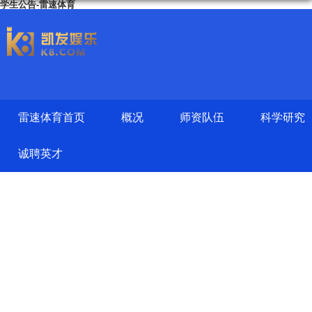
学生公告-雷速体育
雷速体育首页
概况
师资队伍
科学研究
诚聘英才